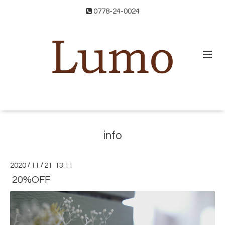
0778-24-0024
info
2020
/
11
/
21 13:11
20%OFF