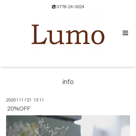
0778-24-0024
info
2020
/
11
/
21 13:11
20%OFF