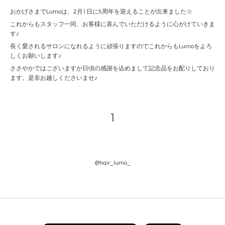
おかげさまでLumoは、2月1日に5周年を迎えることが出来ました☆
これからもスタッフ一同、お客様に喜んでいただけるように心がけていきま
す♪
長く愛されるサロンになれるように頑張りますのでこれからもLumoをよろ
しくお願いします♪
ささやかではございますが日頃の感謝を込めまして記念品をお配りしており
ます。是非お越しくださいませ♪
1
@hair_lumo_