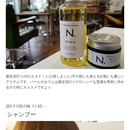
最近流行りのN.(エヌドット)入荷しました♪手や肌にも使えるお肌にも優しい
アイテムです。バームやセラムは最近流行りグロッシーな質感を簡単に作れ
るので特にオススメですよ☆
2017
/
05
/
06 11:35
シャンプー