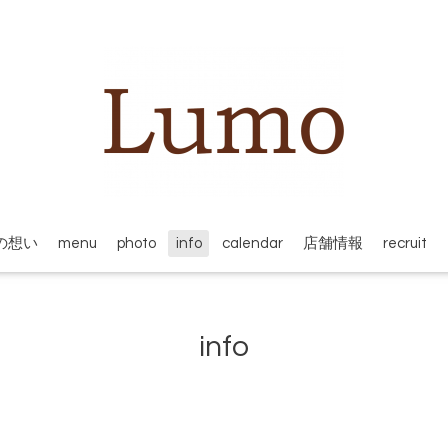
oの想い
menu
photo
info
calendar
店舗情報
recruit
info