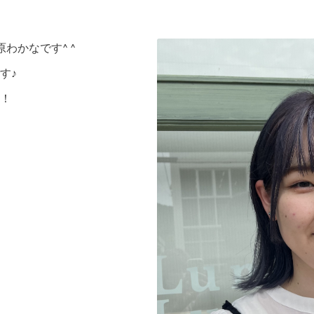
わかなです^ ^
す♪
！