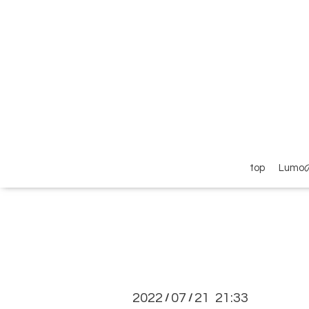
top
Lum
2022
07
21 21:33
/
/