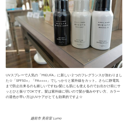
UVスプレーで人気の「MIEUFA」に新しい２つのフレグランスが加わりまし
た☆「SPF50+」「PA++++」でしっかりと紫外線をカット。さらに静電気
まで防止出来るのも嬉しいですね♪髪にも肌にも使えるのでお出かけ前にサ
ッとひと振りでOKです。髪は紫外線に弱いので髪が傷みやすい方、カラー
の退色が早い方はUVケアがとても効果的ですよ☆
越前市 美容室 Lumo