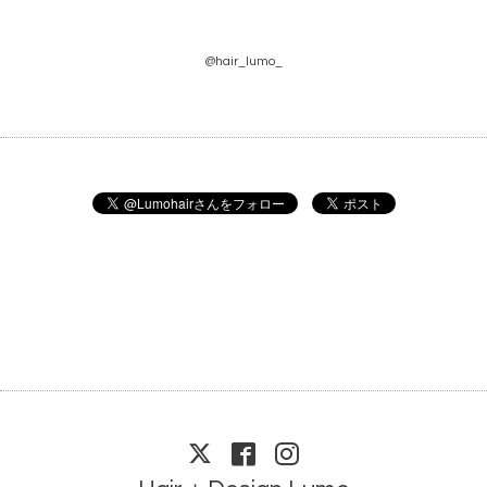
@hair_lumo_